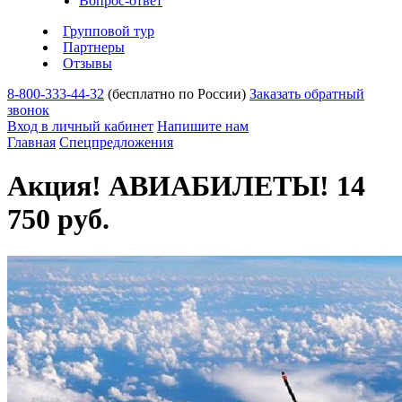
Вопрос-ответ
Групповой тур
Партнеры
Отзывы
8-800-333-44-32
(бесплатно по России)
Заказать обратный
звонок
Вход в личный кабинет
Напишите нам
Главная
Спецпредложения
Акция! АВИАБИЛЕТЫ! 14
750 руб.