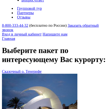
Вопрос-ответ
Групповой тур
Партнеры
Отзывы
8-800-333-44-32
(бесплатно по России)
Заказать обратный
звонок
Вход в личный кабинет
Напишите нам
Главная
Выберите пакет по
интересующему Вас курорту:
Сказочный о. Тенерифе