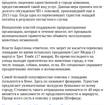
продлить лицензию единственной в городе компании,
предоставлявшей такой вид услуг. Данная мера принята после
долгого обсуждения ЧП с повозкой, произошедшей еще в
2015 году. Тогда одна из перевозивших туристов лошадей
погибла в результате несчастного случая.
Инициативу властей поддержали природоохранные
организации, которые в течение многих лет призывали
муниципальное правительство объявить эксплуатацию
животных незаконной.
Власти Барселоны отметили, что запрет не касается перевозки
лошадьми во время испанских праздников Сант Медир (3
марта) и Трес Томбс (17 января). Во время последнего на
улицы выходят практически все животные города, в том
числе лошади, собаки, кошки, ослы. Их специально украшают
праздничными лентами и колокольчиками.
Самой большой популярностью повозки с лошадьми
пользуются в Вене. Здесь их называют фиакрами. Туристам
предлагают увлекательные экскурсии буквально по всему
городу. Стоимость такого аттракциона начинается от 40 евро и
меняется в зависимости от продолжительности и маршрута.
Проще всего сесть в повозку у церкви Штефандс.