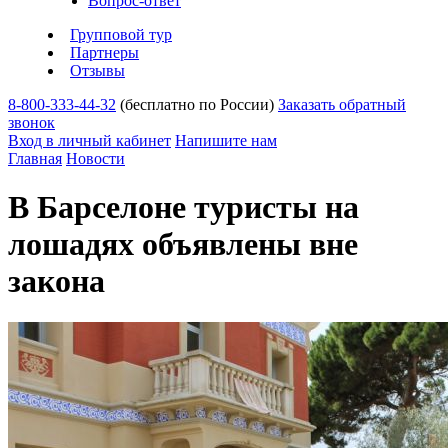
Вопрос-ответ
Групповой тур
Партнеры
Отзывы
8-800-333-44-32
(бесплатно по России)
Заказать обратный
звонок
Вход в личный кабинет
Напишите нам
Главная
Новости
В Барселоне туристы на
лошадях объявлены вне
закона