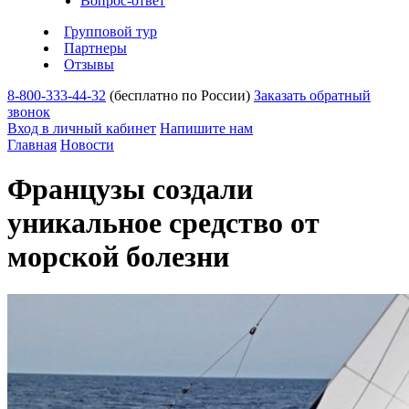
Вопрос-ответ
Групповой тур
Партнеры
Отзывы
8-800-333-44-32
(бесплатно по России)
Заказать обратный
звонок
Вход в личный кабинет
Напишите нам
Главная
Новости
Французы создали
уникальное средство от
морской болезни