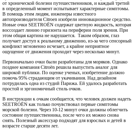
от хронической болезни путешественников, и каждый третий
в определенный момент испытывает характерные симптомы.
В помощь этим людям, инженеры известного
автопроизводителя Citroen изобрели инновационное средство.
Новые очки SEETROËN содержат цветную жидкость, которая
воссоздает линию горизонта на периферии поля зрения. При
этом общая картина не нарушается. Таким образом, глаз
получает доступ к реальному движению, из-за чего сенсорный
конфликт мгновенно исчезает, а крайне неприятное
ощущение от движения проходит через несколько минут.
Первоначально очки были разработаны для моряков. Однако
позднее компания Citroën решила выпустить аналог для
широкой публики. По оценке ученых, изобретение должно
помочь 95% страдающим от укачивания. Над дизайном
потрудилась одна из студий Парижа. Ей удалось разработать
простой и эргономичный стиль очков.
В инструкции к очкам сообщается, что человек должен надеть
SEETROËN как только почувствовал первые симптомы
морской болезни. Через 10-12 минут очки должны облегчить
состояние путешественника, после чего их можно снова
снять. Полезный аксессуар подходят для взрослых и детей в
возрасте старше десяти лет.