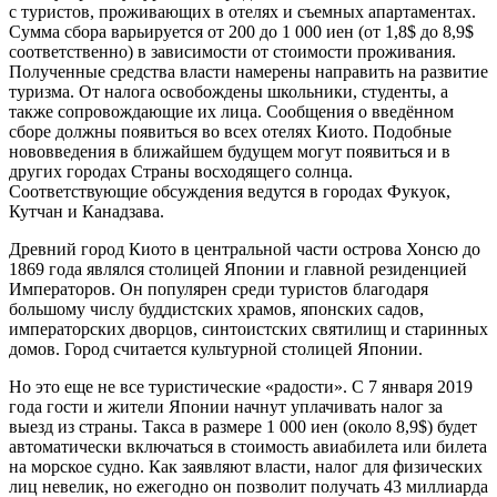
с туристов, проживающих в отелях и съемных апартаментах.
Сумма сбора варьируется от 200 до 1 000 иен (от 1,8$ до 8,9$
соответственно) в зависимости от стоимости проживания.
Полученные средства власти намерены направить на развитие
туризма. От налога освобождены школьники, студенты, а
также сопровождающие их лица. Сообщения о введённом
сборе должны появиться во всех отелях Киото. Подобные
нововведения в ближайшем будущем могут появиться и в
других городах Страны восходящего солнца.
Соответствующие обсуждения ведутся в городах Фукуок,
Кутчан и Канадзава.
Древний город Киото в центральной части острова Хонсю до
1869 года являлся столицей Японии и главной резиденцией
Императоров. Он популярен среди туристов благодаря
большому числу буддистских храмов, японских садов,
императорских дворцов, синтоистских святилищ и старинных
домов. Город считается культурной столицей Японии.
Но это еще не все туристические «радости». С 7 января 2019
года гости и жители Японии начнут уплачивать налог за
выезд из страны. Такса в размере 1 000 иен (около 8,9$) будет
автоматически включаться в стоимость авиабилета или билета
на морское судно. Как заявляют власти, налог для физических
лиц невелик, но ежегодно он позволит получать 43 миллиарда