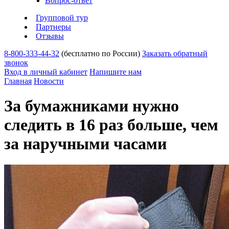
Вопрос-ответ
Групповой тур
Партнеры
Отзывы
8-800-333-44-32
(бесплатно по России)
Заказать обратный
звонок
Вход в личный кабинет
Напишите нам
Главная
Новости
За бумажниками нужно
следить в 16 раз больше, чем
за наручными часами