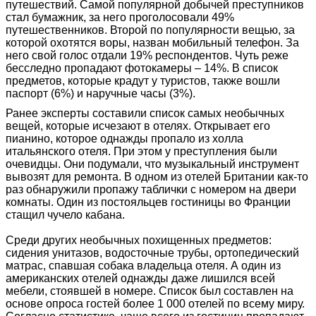
путешествий. Самой популярной добычей преступников
стал бумажник, за него проголосовали 49%
путешественников. Второй по популярности вещью, за
которой охотятся воры, назван мобильный телефон. За
него свой голос отдали 19% респондентов. Чуть реже
бесследно пропадают фотокамеры – 14%. В список
предметов, которые крадут у туристов, также вошли
паспорт (6%) и наручные часы (3%).
Ранее эксперты составили список самых необычных
вещей, которые исчезают в отелях. Открывает его
пианино, которое однажды пропало из холла
итальянского отеля. При этом у преступления были
очевидцы. Они подумали, что музыкальный инструмент
вывозят для ремонта. В одном из отелей Британии как-то
раз обнаружили пропажу таблички с номером на двери
комнаты. Один из постояльцев гостиницы во Франции
стащил чучело кабана.
Среди других необычных похищенных предметов:
сидения унитазов, водосточные трубы, ортопедический
матрас, спавшая собака владельца отеля. А один из
американских отелей однажды даже лишился всей
мебели, стоявшей в номере. Список был составлен на
основе опроса гостей более 1 000 отелей по всему миру.