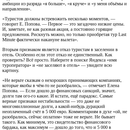
амбиции из разряда «я больше», «я круче» и «у меня объёмы и
направления».
«Туристов должны встревожить несколько моментов, —
говорит Е. Попова. — Первое — это загадочно низкие цены.
И, заметьте, не как разовая акция, а постоянно горящие
предложения. Рискнуть можно, но только приобретая тур Last
Minute фактически накануне вылета».
Вторым признаком является отказ туристам в заселении в
отель. Особенно если этот отказ не единственный. Как
проверить? Всё просто. Наберите в поиске Яндекса «имя
туроператора» и «не заселяют в отель» — увидите всю
картину.
«Не верьте сказкам о нехороших принимающих компаниях,
которые якобы в чём-то не разобрались, — отмечает Елена
Попова. — Если дошло до финансовых санкций, значит,
долги там ого-го какие. И кстати, ещё парадокс. Самые
верные признаки нестабильности — это даже не
многомиллионные долги, а какой-нибудь дурацкий
неоплаченный счёт в 5 000 евро. Комментариям в духе «ой, не
разобрались, сейчас оплатим» тоже не верьте. Не бывает
такого. Как минимум, это свидетельство финансового
бардака, как максимум — дошло до того, что и 5 000 в