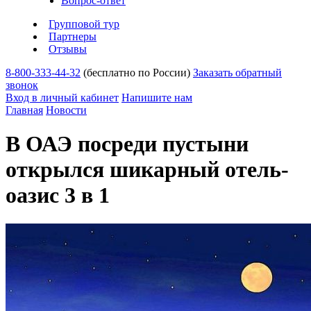
Вопрос-ответ
Групповой тур
Партнеры
Отзывы
8-800-333-44-32
(бесплатно по России)
Заказать обратный
звонок
Вход в личный кабинет
Напишите нам
Главная
Новости
В ОАЭ посреди пустыни
открылся шикарный отель-
оазис 3 в 1