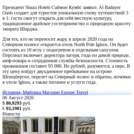
Президент Shaza Hotels Саймон Кумбс заявил: Al Badayer
Oasis создает для туристов уникальную схему путешествий 3
в 1: гости смогут открыть для себя местную культуру,
традиционное арабское гостеприимство и природную красоту
эмирата Шарджа.
Для тех, кто не переносит жару, в апреле 2020 года на
Северном полюсе откроется отель North Pole Igloos. Он будет
состоять из 10 иглу с подогревом и отдельным санузлом.
Персонал включает директора лагеря, гида по дикой природе,
шеф-повара и сотрудников службы безопасности. Стоимость
проживания составит 95 000. Не рублей, разумеется, а евро. В
эту цену войдут двухдневное пребывание на острове
Шпицберген, перелет на Северный полюс и обратно, ночевки
в отеле Igloos, а также питание и услуги гида.
Испания, Майорка
Магазин Europe Travel
06
Август
2026
$
80,9293
руб.
€
93,1901
руб.
Новости