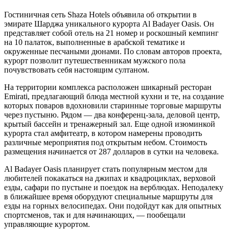
Гостиничная сеть Shaza Hotels объявила об открытии в
эмирате Шарджа уникального курорта Al Badayer Oasis. Он
представляет собой отель на 21 номер и роскошный кемпинг
на 10 палаток, выполненные в арабской тематике и
окруженные песчаными дюнами. По словам авторов проекта,
курорт позволит путешественникам мужского пола
почувствовать себя настоящим султаном.
На территории комплекса расположен шикарный ресторан
Emirati, предлагающий блюда местной кухни и те, на создание
которых поваров вдохновили старинные торговые маршруты
через пустыню. Рядом — два конференц-зала, деловой центр,
крытый бассейн и тренажерный зал. Еще одной изюминкой
курорта стал амфитеатр, в котором намерены проводить
различные мероприятия под открытым небом. Стоимость
размещения начинается от 287 долларов в сутки на человека.
Al Badayer Oasis планирует стать популярным местом для
любителей покакаться на джипах и квадроциклах, верховой
езды, сафари по пустыне и поездок на верблюдах. Неподалеку
в ближайшее время оборудуют специальные маршруты для
езды на горных велосипедах. Они подойдут как для опытных
спортсменов, так и для начинающих, — пообещали
управляющие курортом.