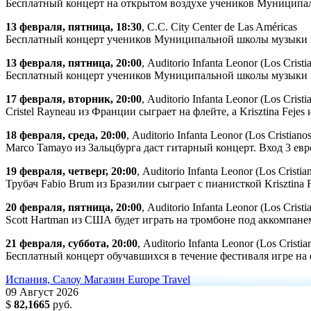
Бесплатный концерт на открытом воздухе учеников Муниципа
13 февраля, пятница, 18:30
, С.С. City Center de Las Américas
Бесплатный концерт учеников Муниципальной школы музыки и
13 февраля, пятница, 20:00
, Auditorio Infanta Leonor (Los Cristi
Бесплатный концерт учеников Муниципальной школы музыки и
17 февраля, вторник, 20:00
, Auditorio Infanta Leonor (Los Cristi
Cristel Rayneau из Франции сыграет на флейте, а Krisztina Feje
18 февраля, среда, 20:00
, Auditorio Infanta Leonor (Los Cristianos
Marco Tamayo из Зальцбурга даст гитарный концерт. Вход 3 евр
19 февраля, четверг, 20:00
, Auditorio Infanta Leonor (Los Cristia
Трубач Fabio Brum из Бразилии сыграет с пианисткой Krisztina F
20 февраля, пятница, 20:00
, Auditorio Infanta Leonor (Los Cristi
Scott Hartman из США будет играть на тромбоне под аккомпанемен
21 февраля, суббота, 20:00
, Auditorio Infanta Leonor (Los Cristia
Бесплатный концерт обучавшихся в течение фестиваля игре на ф
Испания, Салоу
Магазин Europe Travel
09
Август
2026
$
82,1665
руб.