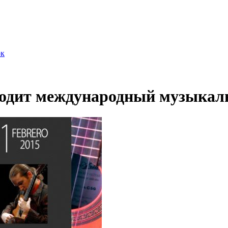
ок
оходит международный музыка