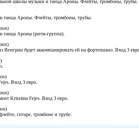
льной школы музыки и танца Ароны. Флейты, тромбоны, трубы.
 танца Ароны. Флейты, тромбоны, трубы.
anos)
 танца Ароны (ритм-группа).
anos)
s из Венгрии будет аккомпанировать ей на фортепиано. Вход 3 евр
)
о.
nos)
ejes. Вход 3 евро.
anos)
т Krisztina Fejes. Вход 3 евро.
nos)
лейте, гитаре, тромбоне и трубе.