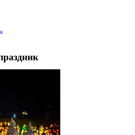
ок
праздник