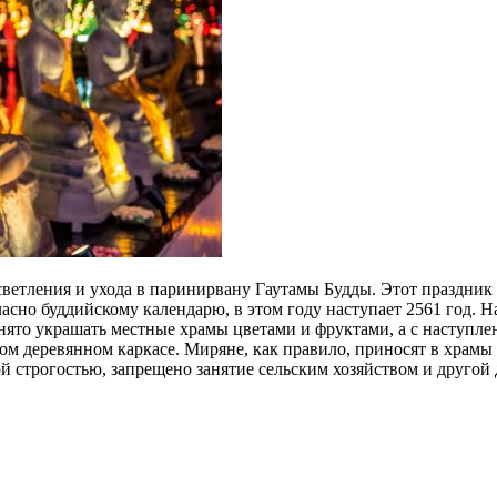
светления и ухода в паринирвану Гаутамы Будды. Этот праздник
сно буддийскому календарю, в этом году наступает 2561 год. На
принято украшать местные храмы цветами и фруктами, а с насту
ком деревянном каркасе. Миряне, как правило, приносят в храм
й строгостью, запрещено занятие сельским хозяйством и другой