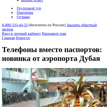
Вопрос-ответ
Групповой тур
Партнеры
Отзывы
8-800-333-44-32
(бесплатно по России)
Заказать обратный
звонок
Вход в личный кабинет
Напишите нам
Главная
Новости
Телефоны вместо паспортов:
новинка от аэропорта Дубая