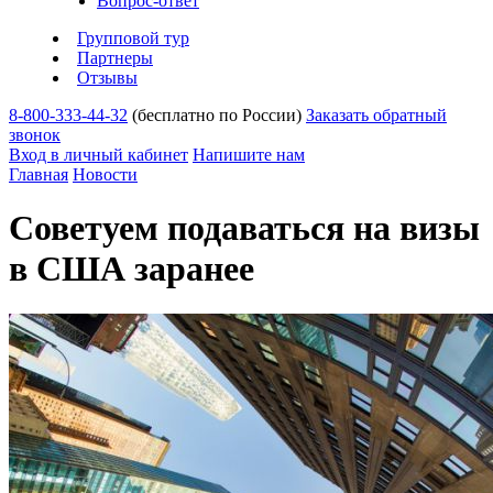
Вопрос-ответ
Групповой тур
Партнеры
Отзывы
8-800-333-44-32
(бесплатно по России)
Заказать обратный
звонок
Вход в личный кабинет
Напишите нам
Главная
Новости
Советуем подаваться на визы
в США заранее