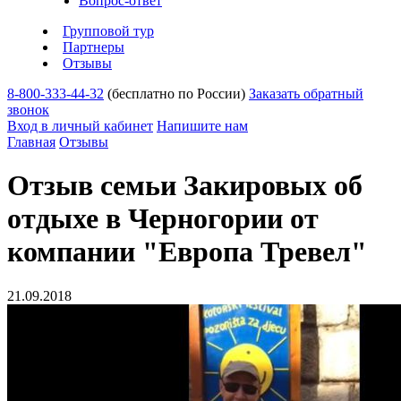
Вопрос-ответ
Групповой тур
Партнеры
Отзывы
8-800-333-44-32
(бесплатно по России)
Заказать обратный
звонок
Вход в личный кабинет
Напишите нам
Главная
Отзывы
Отзыв семьи Закировых об
отдыхе в Черногории от
компании "Европа Тревел"
21.09.2018